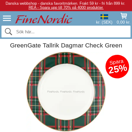
Danska webbshop - danska favoritmärken.
Frakt 59 kr - fri från 899 kr.
REA - Spara upp till 70% på 4000 produkter.
kr. (SEK)
0,00 kr.
GreenGate Tallrik Dagmar Check Green
Spara
25%