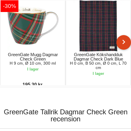
-30%
GreenGate Mugg Dagmar
GreenGate Kökshandduk
Check Green
Dagmar Check Dark Blue
H 9 cm, Ø 10 cm, 300 ml
H 0 cm, B 50 cm, Ø 0 cm, L 70
cm
I lager
I lager
195,30 kr.
279,00 kr.
119,00 kr.
GreenGate Tallrik Dagmar Check Green
recension