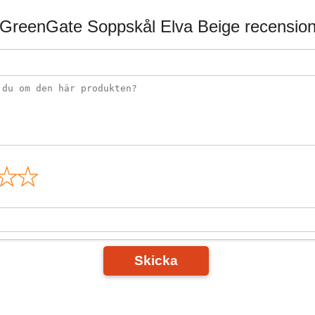
GreenGate Soppskål Elva Beige recensio
n
Skicka