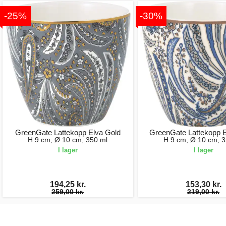
-25%
-30%
GreenGate Lattekopp Elva Gold
GreenGate Lattekopp E
H 9 cm, Ø 10 cm, 350 ml
H 9 cm, Ø 10 cm, 3
I lager
I lager
194,25 kr.
153,30 kr.
259,00 kr.
219,00 kr.