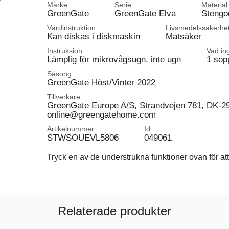
Märke
Serie
Material
GreenGate
GreenGate Elva
Stengo
Vårdinstruktion
Livsmedelssäkerhe
Kan diskas i diskmaskin
Matsäker
Instruksion
Vad in
Lämplig för mikrovågsugn, inte ugn
1 sop
Säsong
GreenGate Höst/Vinter 2022
Tillverkare
GreenGate Europe A/S, Strandvejen 781, DK-2
online@greengatehome.com
Artikelnummer
Id
STWSOUEVL5806
049061
Tryck en av de understrukna funktioner ovan för att 
Relaterade produkter