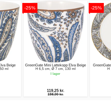
-25%
-25%
lva Beige
GreenGate Mini Lattekopp Elva Beige
GreenGate 
50 ml
H 6,5 cm, Ø 7 cm, 130 ml
H 
I lager
119,25 kr.
159,00 kr.