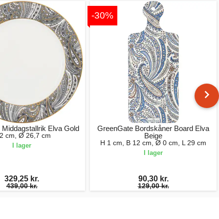
-30%
Middagstallrik Elva Gold
GreenGate Bordskåner Board Elva
2 cm, Ø 26,7 cm
Beige
H 1 cm, B 12 cm, Ø 0 cm, L 29 cm
I lager
I lager
329,25 kr.
90,30 kr.
439,00 kr.
129,00 kr.