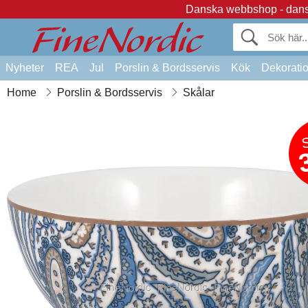
Danska webbshop - dansk
Nyheter
REA
Jul
Porslin & Bordsservis
Kök
Dekorati
Home
Porslin & Bordsservis
Skålar