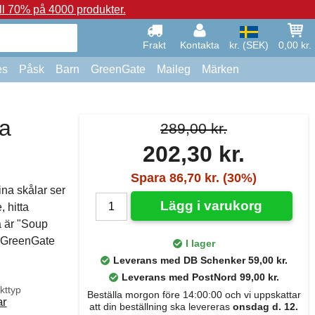
ll 70% på 4000 produkter.
Frakt
Kontakta
kr. (SEK)
0,00 kr.
es
Påsk
Barn
GreenGate
Maileg
Märken
a
289,00 kr.
202,30 kr.
Spara 86,70 kr. (30%)
ina skålar ser
Lägg i varukorg
 hitta
 är "Soup
 "GreenGate
I lager
Leverans med DB Schenker 59,00 kr.
Leverans med PostNord 99,00 kr.
kttyp
Beställa morgon före 14:00:00 och vi uppskattar
ar
att din beställning ska levereras
onsdag d. 12.