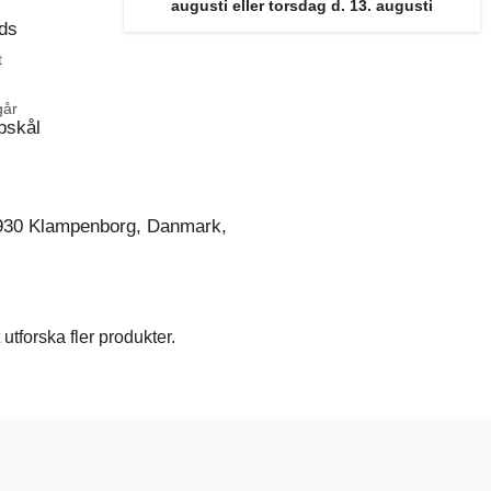
augusti eller torsdag d. 13. augusti
ds
t
går
pskål
930 Klampenborg, Danmark,
utforska fler produkter.