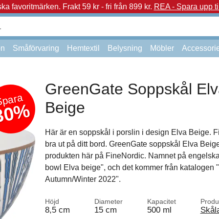
a favoritmärken.
Frakt 59 kr - fri från 899 kr.
REA - Spara upp ti
on
Småförvaring
Hemtextil
Belysning
Möbler
Accessori
GreenGate Soppskål Elv
Spara
Beige
30%
Här är en soppskål i porslin i design Elva Beige. F
bra ut på ditt bord. GreenGate soppskål Elva Beige,
produkten här på FineNordic. Namnet på engelska
bowl Elva beige", och det kommer från katalogen
Autumn/Winter 2022".
Höjd
Diameter
Kapacitet
Produ
8,5 cm
15 cm
500 ml
Skål