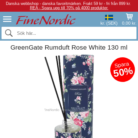
Danska webbshop - danska favoritmärken.
Frakt 59 kr - fri från 899 kr.
REA - Spara upp till 70% på 4000 produkter.
kr. (SEK)
0,00 kr.
GreenGate Rumduft Rose White 130 ml
Spara
50%