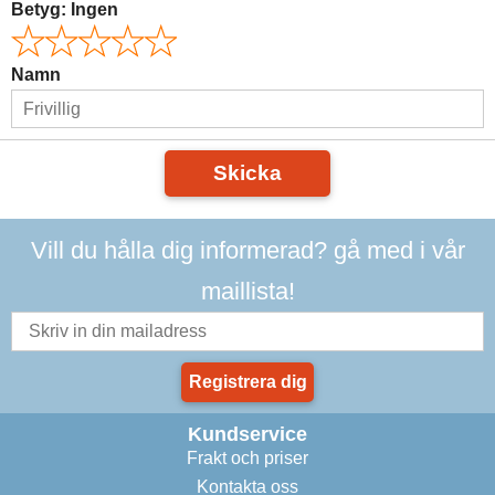
Betyg:
Ingen
Namn
Skicka
Vill du hålla dig informerad? gå med i vår
maillista!
Registrera dig
Kundservice
Frakt och priser
Kontakta oss