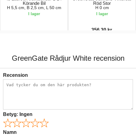
Körande Bil
Röd Stor
H 5,5 cm, B 2,5 cm, L 50 cm
H 0 cm
I lager
I lager
356,30 kr.
139,00 kr.
509,00 kr.
GreenGate Rådjur White recension
Recension
Betyg:
Ingen
Namn