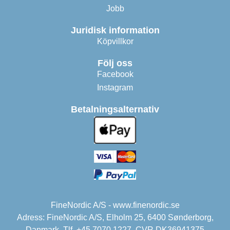
Jobb
Juridisk information
Köpvillkor
Följ oss
Facebook
Instagram
Betalningsalternativ
FineNordic A/S - www.finenordic.se
Adress: FineNordic A/S, Elholm 25, 6400 Sønderborg,
Danmark. Tlf. +45 7070 1227. CVR DK36941375