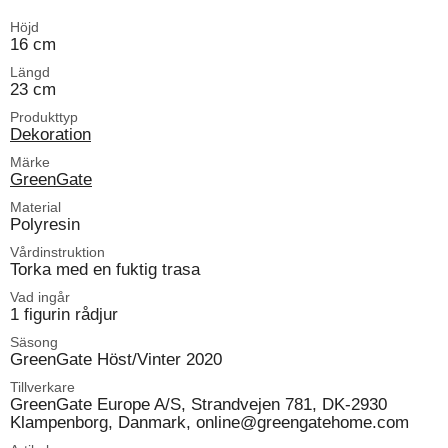
Höjd
16 cm
Längd
23 cm
Produkttyp
Dekoration
Märke
GreenGate
Material
Polyresin
Vårdinstruktion
Torka med en fuktig trasa
Vad ingår
1 figurin rådjur
Säsong
GreenGate Höst/Vinter 2020
Tillverkare
GreenGate Europe A/S, Strandvejen 781, DK-2930
Klampenborg, Danmark, online@greengatehome.com