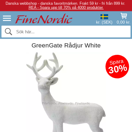
Danska webbshop - danska favoritmärken.
Frakt 59 kr - fri från 899 kr.
REA - Spara upp till 70% på 4000 produkter.
kr. (SEK)
0,00 kr.
GreenGate Rådjur White
Spara
30%