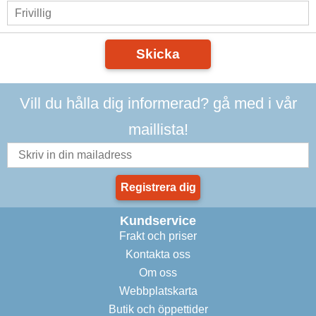
Skicka
Vill du hålla dig informerad? gå med i vår
maillista!
Registrera dig
Kundservice
Frakt och priser
Kontakta oss
Om oss
Webbplatskarta
Butik och öppettider