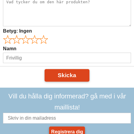
Betyg:
Ingen
Namn
Skicka
Vill du hålla dig informerad? gå med i vår
maillista!
Registrera dig