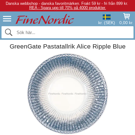
Danska webbshop - danska favoritmärken.
Frakt 59 kr - fri från 899 kr.
REA - Spara upp till 70% på 4000 produkter.
kr. (SEK)
0,00 kr.
GreenGate Pastatallrik Alice Ripple Blue