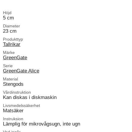
Höjd
5 cm
Diameter
23 cm
Produkttyp
Tallrikar
Märke
GreenGate
Serie
GreenGate Alice
Material
Stengods
Vårdinstruktion
Kan diskas i diskmaskin
Livsmedelssäkerhet
Matsäker
Instruksion
Lämplig för mikrovågsugn, inte ugn