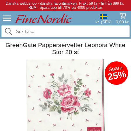
Danska webbshop - danska favoritmärken.
Frakt 59 kr - fri från 899 kr.
REA - Spara upp till 70% på 4000 produkter.
kr. (SEK)
0,00 kr.
GreenGate Papperservetter Leonora White
Stor 20 st
Spara
25%