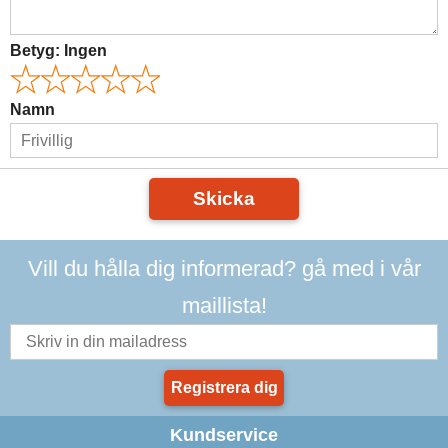
Betyg:
Ingen
Namn
Skicka
Vill du hålla dig informerad? gå med i vår
maillista!
Registrera dig
Kundservice