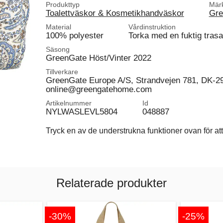
Produkttyp
Mär
Toalettväskor & Kosmetikhandväskor
Gre
Material
Vårdinstruktion
100% polyester
Torka med en fuktig trasa
Säsong
GreenGate Höst/Vinter 2022
Tillverkare
GreenGate Europe A/S, Strandvejen 781, DK-2
online@greengatehome.com
Artikelnummer
Id
NYLWASLEVL5804
048887
Tryck en av de understrukna funktioner ovan för att 
Relaterade produkter
-30%
-25%