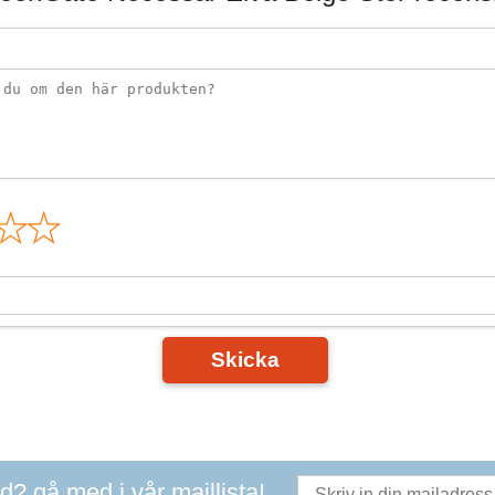
n
Skicka
ad? gå med i vår maillista!