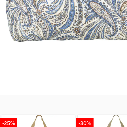
-25%
-30%