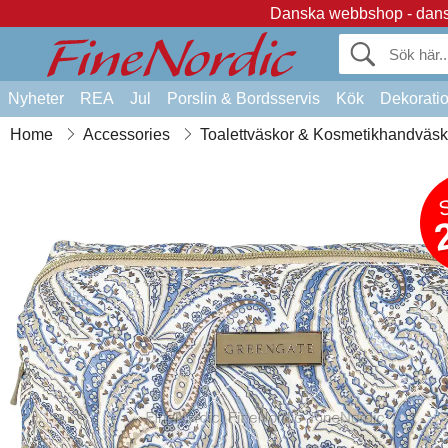
Danska webbshop - dansk
Nyheter
REA
Jul
Porslin & Bordsservis
Kök
Dekorati
Home
Accessories
Toalettväskor & Kosmetikhandväsk