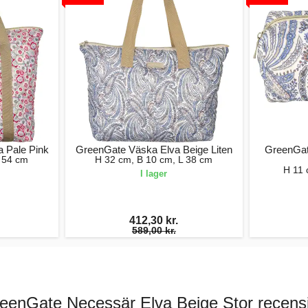
 Pale Pink
GreenGate Väska Elva Beige Liten
GreenGat
 54 cm
H 32 cm, B 10 cm, L 38 cm
H 11 
I lager
412,30 kr.
589,00 kr.
eenGate Necessär Elva Beige Stor recens