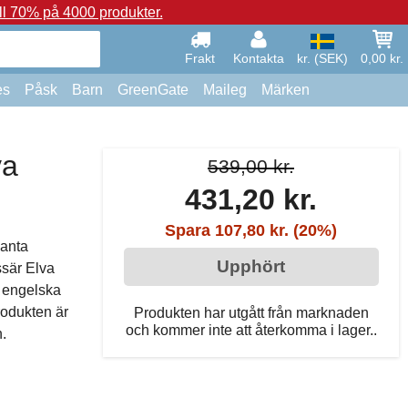
ll 70% på 4000 produkter.
Frakt
Kontakta
kr. (SEK)
0,00 kr.
es
Påsk
Barn
GreenGate
Maileg
Märken
va
539,00 kr.
431,20 kr.
Spara 107,80 kr. (20%)
ganta
Upphört
ssär Elva
n engelska
rodukten är
Produkten har utgått från marknaden
och kommer inte att återkomma i lager..
.