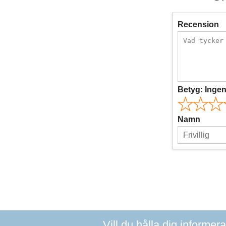
Recension
Betyg:
Inge
Namn
Vill du hålla dig informer