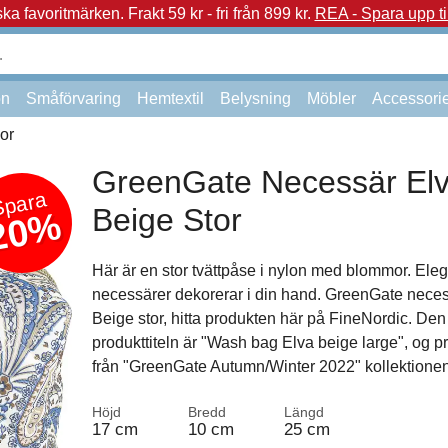
a favoritmärken.
Frakt 59 kr - fri från 899 kr.
REA - Spara upp ti
on
Småförvaring
Hemtextil
Belysning
Möbler
Accessori
or
GreenGate Necessär El
Spara
Beige Stor
20%
Här är en stor tvättpåse i nylon med blommor. Ele
necessärer dekorerar i din hand. GreenGate nece
Beige stor, hitta produkten här på FineNordic. De
produkttiteln är "Wash bag Elva beige large", og p
från "GreenGate Autumn/Winter 2022" kollektionen
Höjd
Bredd
Längd
17 cm
10 cm
25 cm