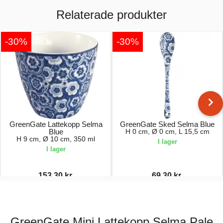
Relaterade produkter
-30%
-30%
GreenGate Lattekopp Selma
GreenGate Sked Selma Blue
Blue
H 0 cm, Ø 0 cm, L 15,5 cm
H 9 cm, Ø 10 cm, 350 ml
I lager
I lager
153,30 kr.
69,30 kr.
219,00 kr.
99,00 kr.
GreenGate Mini Lattekopp Selma Pale