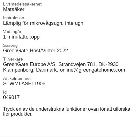
Livsmedelssäkerhet
Matsäker
Instruksion
Lämplig för mikrovågsugn, inte ugn
Vad ingår
1 mini-lattekopp
Säsong
GreenGate Höst/Vinter 2022
Tillverkare
GreenGate Europe A/S, Strandvejen 781, DK-2930
Klampenborg, Danmark, online@greengatehome.com
Artikelnummer
STWMLASEL1906
Id
049017
Tryck en av de understrukna funktioner ovan för att utforska
fler produkter.