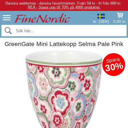
Danska webbshop - danska favoritmärken.
Frakt 59 kr - fri från 899 kr.
REA - Spara upp till 70% på 4000 produkter.
kr. (SEK)
0,00 kr.
GreenGate Mini Lattekopp Selma Pale Pink
Spara
30%