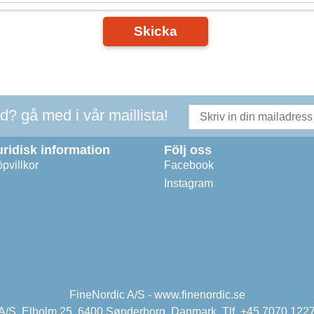
Skicka
ad? gå med i vår maillista!
uridisk information
Följ oss
pvillkor
Facebook
Instagram
FineNordic A/S - www.finenordic.se
 A/S, Elholm 25, 6400 Sønderborg, Danmark. Tlf. +45 7070 1