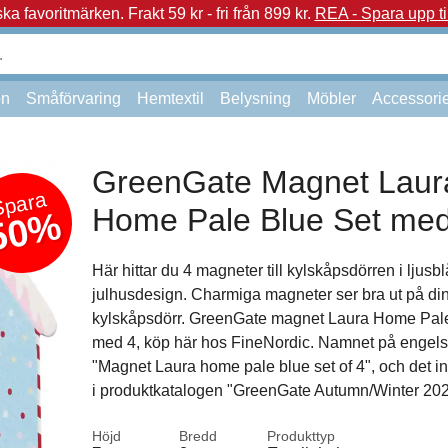
a favoritmärken.
Frakt 59 kr - fri från 899 kr.
REA - Spara upp ti
on
Småförvaring
Hemtextil
Belysning
Möbler
Accessori
GreenGate Magnet Laur
Spara
Home Pale Blue Set med
50%
Här hittar du 4 magneter till kylskåpsdörren i ljusbl
julhusdesign. Charmiga magneter ser bra ut på di
kylskåpsdörr. GreenGate magnet Laura Home Pale
med 4, köp här hos FineNordic. Namnet på engels
"Magnet Laura home pale blue set of 4", och det i
i produktkatalogen "GreenGate Autumn/Winter 202
Höjd
Bredd
Produkttyp