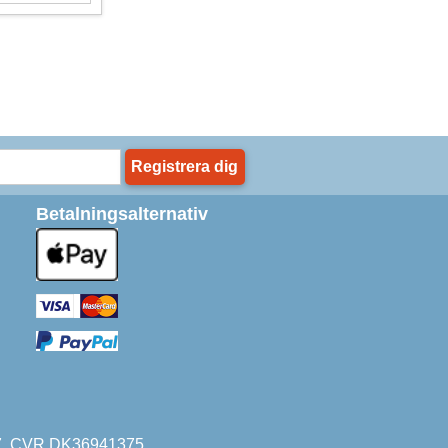
Registrera dig
Betalningsalternativ
227. CVR DK36941375