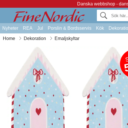
Danska webbshop - dansk
Nyheter
REA
Jul
Porslin & Bordsservis
Kök
Dekorati
Home
Dekoration
Emaljskyltar