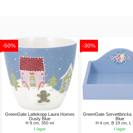
-50%
-30%
GreenGate Lattekopp Laura Homes
GreenGate Servettbricka
Dusty Blue
Blue
H 9 cm, 350 ml
H 4 cm, B 19 cm, L
I lager
I lager