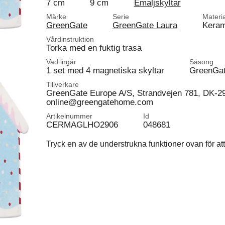
7 cm
9 cm
Emaljskyltar
Märke
Serie
Materia
GreenGate
GreenGate Laura
Keram
Vårdinstruktion
Torka med en fuktig trasa
Vad ingår
Säsong
1 set med 4 magnetiska skyltar
GreenGat
Tillverkare
GreenGate Europe A/S, Strandvejen 781, DK-2
online@greengatehome.com
Artikelnummer
Id
CERMAGLHO2906
048681
Tryck en av de understrukna funktioner ovan för att 