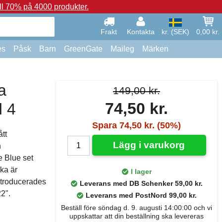
ll 70% på 4000 produkter.
Frakt
Kontakta
kr. (SEK)
0,00 kr.
es
Påsk
Barn
GreenGate
Maileg
Märken
a
149,00 kr.
74,50 kr.
 4
Spara 74,50 kr. (50%)
ått
Lägg i varukorg
n
 Blue set
ka är
I lager
ntroducerades
Leverans med DB Schenker 59,00 kr.
2".
Leverans med PostNord 99,00 kr.
Beställ före söndag d. 9. augusti 14:00:00 och vi
uppskattar att din beställning ska levereras