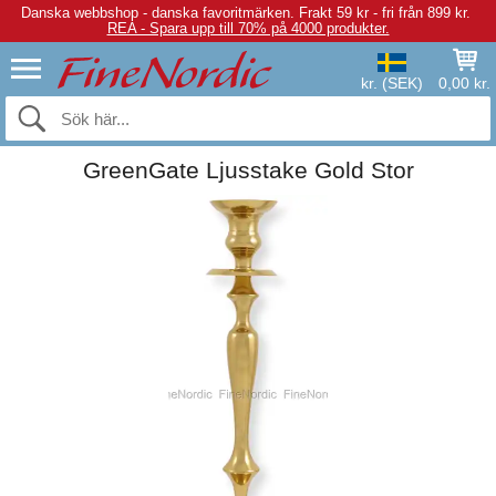
Danska webbshop - danska favoritmärken.
Frakt 59 kr - fri från 899 kr.
REA - Spara upp till 70% på 4000 produkter.
kr. (SEK)
0,00 kr.
GreenGate Ljusstake Gold Stor