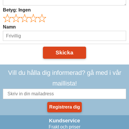
Betyg:
Ingen
Namn
Skicka
Vill du hålla dig informerad? gå med i vår
maillista!
Registrera dig
Kundservice
Frakt och priser