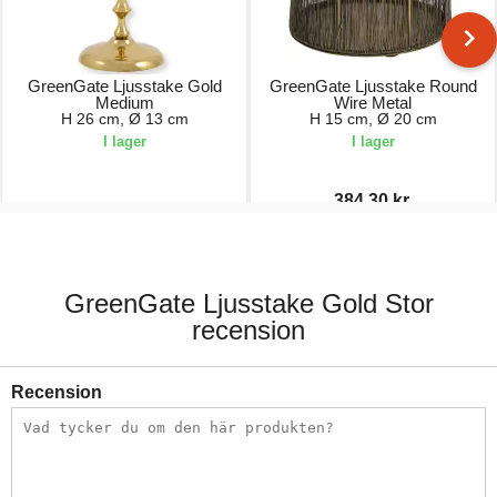
GreenGate Ljusstake Gold
GreenGate Ljusstake Round
Medium
Wire Metal
H 26 cm, Ø 13 cm
H 15 cm, Ø 20 cm
I lager
I lager
384,30 kr.
279,00 kr.
549,00 kr.
GreenGate Ljusstake Gold Stor
recension
Recension