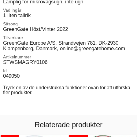
Lämplig för mikrovågsugn, inte ugn
Vad ingår
1 liten tallrik
Säsong
GreenGate Höst/Vinter 2022
Tillverkare
GreenGate Europe A/S, Strandvejen 781, DK-2930
Klampenborg, Danmark, online@greengatehome.com
Artikelnummer
STWSMAGRY0106
Id
049050
Tryck en av de understrukna funktioner ovan för att utforska
fler produkter.
Relaterade produkter