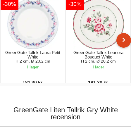
-30%
-30%
GreenGate Tallrik Laura Petit
GreenGate Tallrik Leonora
White
Bouquet White
H 2 cm, Ø 20,2 cm
H 2 cm, Ø 20,2 cm
I lager
I lager
181,30 kr.
181,30 kr.
259,00 kr.
259,00 kr.
GreenGate Liten Tallrik Gry White
recension