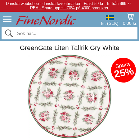
Danska webbshop - danska favoritmärken.
Frakt 59 kr - fri från 899 kr.
REA - Spara upp till 70% på 4000 produkter.
kr. (SEK)
0,00 kr.
GreenGate Liten Tallrik Gry White
Spara
25%