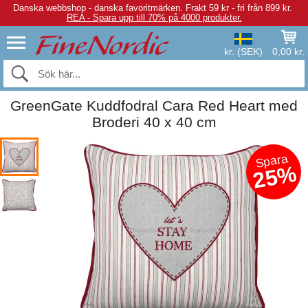
Danska webbshop - danska favoritmärken.
Frakt 59 kr - fri från 899 kr.
REA - Spara upp till 70% på 4000 produkter.
kr. (SEK)
0,00 kr.
GreenGate Kuddfodral Cara Red Heart med
Broderi 40 x 40 cm
Spara
25%