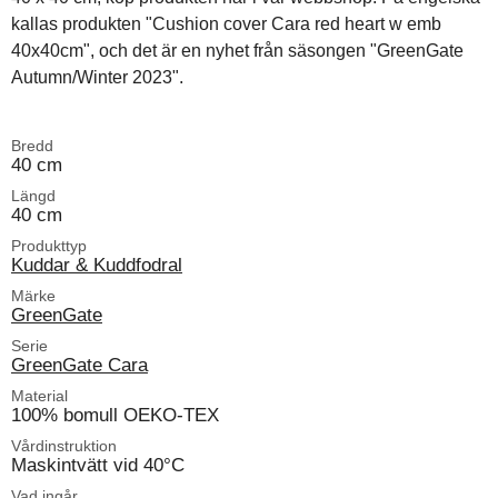
kallas produkten "Cushion cover Cara red heart w emb
40x40cm", och det är en nyhet från säsongen "GreenGate
Autumn/Winter 2023".
Bredd
40 cm
Längd
40 cm
Produkttyp
Kuddar & Kuddfodral
Märke
GreenGate
Serie
GreenGate Cara
Material
100% bomull OEKO-TEX
Vårdinstruktion
Maskintvätt vid 40°C
Vad ingår