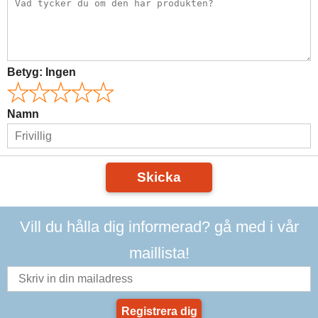
Betyg:
Ingen
Namn
Skicka
Vill du hålla dig informerad? gå med i vår
maillista!
Registrera dig