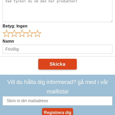
Betyg:
Ingen
Namn
Skicka
Vill du hålla dig informerad? gå med i vår
maillista!
Registrera dig