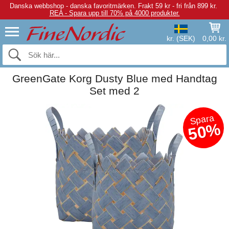
Danska webbshop - danska favoritmärken.
Frakt 59 kr - fri från 899 kr.
REA - Spara upp till 70% på 4000 produkter.
kr. (SEK)
0,00 kr.
GreenGate Korg Dusty Blue med Handtag
Set med 2
Spara
50%