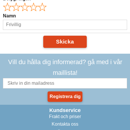
Namn
Skicka
Vill du hålla dig informerad? gå med i vår
maillista!
Registrera dig
Kundservice
Frakt och priser
Kontakta oss