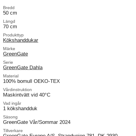
Bredd
50 cm
Längd
70 cm
Produkttyp
Kökshanddukar
Märke
GreenGate
Serie
GreenGate Dahla
Material
100% bomull OEKO-TEX
Vårdinstruktion
Maskintvätt vid 40°C
Vad ingår
1 kökshandduk
Säsong
GreenGate Vår/Sommar 2024
Tillverkare
GreenGate Europe A/S, Strandvejen 781, DK-2930