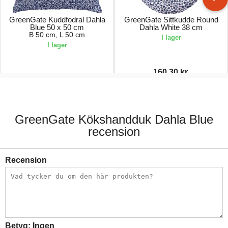
GreenGate Kuddfodral Dahla
GreenGate Sittkudde Round
Blue 50 x 50 cm
Dahla White 38 cm
B 50 cm, L 50 cm
I lager
I lager
160,30 kr.
249,00 kr.
229,00 kr.
GreenGate Kökshandduk Dahla Blue
recension
Recension
Betyg:
Ingen