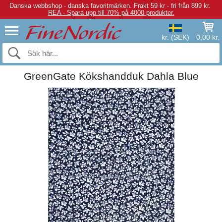
Danska webbshop - danska favoritmärken.
Frakt 59 kr - fri från 899 kr.
REA - Spara upp till 70% på 4000 produkter.
kr. (SEK)
0,00 kr.
GreenGate Kökshandduk Dahla Blue