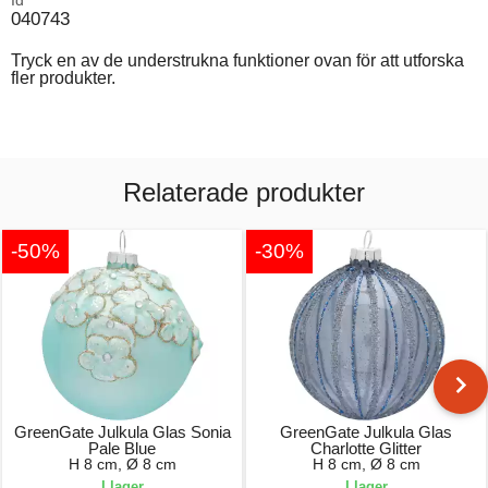
Id
040743
Tryck en av de understrukna funktioner ovan för att utforska
fler produkter.
Relaterade produkter
-50%
-30%
GreenGate Julkula Glas Sonia
GreenGate Julkula Glas
Pale Blue
Charlotte Glitter
H 8 cm, Ø 8 cm
H 8 cm, Ø 8 cm
I lager
I lager