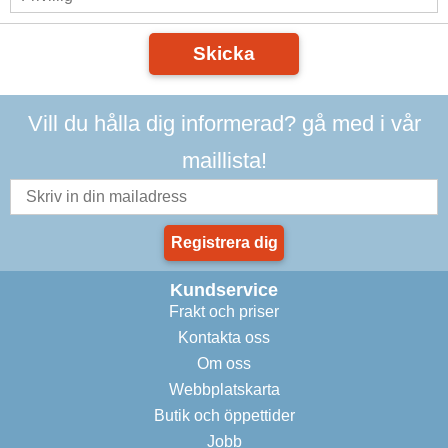
Skicka
Vill du hålla dig informerad? gå med i vår
maillista!
Registrera dig
Kundservice
Frakt och priser
Kontakta oss
Om oss
Webbplatskarta
Butik och öppettider
Jobb