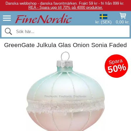
Danska webbshop - danska favoritmärken.
Frakt 59 kr - fri från 899 kr.
REA - Spara upp till 70% på 4000 produkter.
kr. (SEK)
0,00 kr.
GreenGate Julkula Glas Onion Sonia Faded
Spara
50%