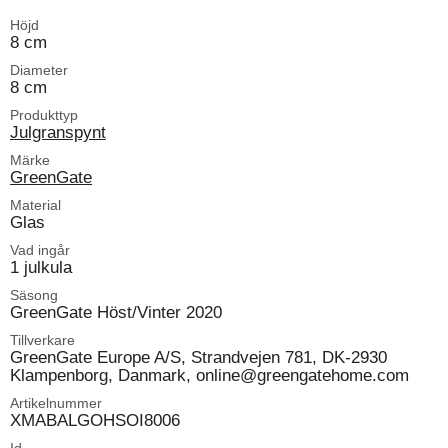
Höjd
8 cm
Diameter
8 cm
Produkttyp
Julgranspynt
Märke
GreenGate
Material
Glas
Vad ingår
1 julkula
Säsong
GreenGate Höst/Vinter 2020
Tillverkare
GreenGate Europe A/S, Strandvejen 781, DK-2930
Klampenborg, Danmark, online@greengatehome.com
Artikelnummer
XMABALGOHSOI8006