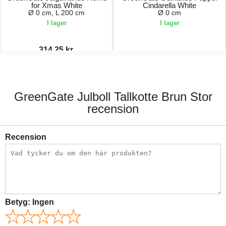
for Xmas White
Cindarella White
Ø 0 cm, L 200 cm
Ø 0 cm
I lager
I lager
314,25 kr.
419,00 kr.
89,00 kr.
GreenGate Julboll Tallkotte Brun Stor
recension
Recension
Betyg:
Ingen