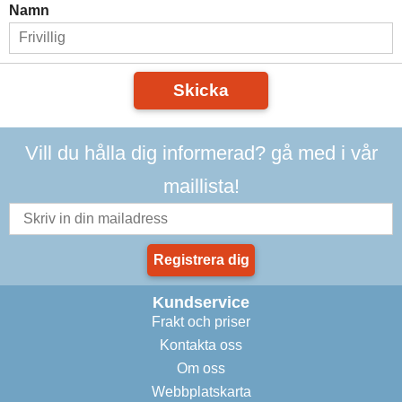
Namn
Skicka
Vill du hålla dig informerad? gå med i vår
maillista!
Registrera dig
Kundservice
Frakt och priser
Kontakta oss
Om oss
Webbplatskarta