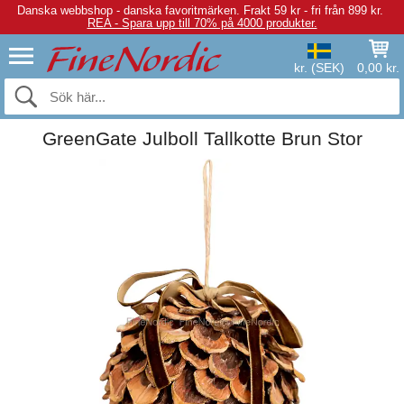
Danska webbshop - danska favoritmärken.
Frakt 59 kr - fri från 899 kr.
REA - Spara upp till 70% på 4000 produkter.
kr. (SEK)
0,00 kr.
GreenGate Julboll Tallkotte Brun Stor