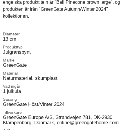
engelska produkttiteln är "Ball Pinecone brown large", og
produkten är från "GreenGate Autumn/Winter 2024"
kollektionen.
Diameter
13 cm
Produkttyp
Julgranspynt
Märke
GreenGate
Material
Naturmaterial, skumplast
Vad ingår
1 julkula
Säsong
GreenGate Höst/Vinter 2024
Tillverkare
GreenGate Europe A/S, Strandvejen 781, DK-2930
Klampenborg, Danmark, online@greengatehome.com