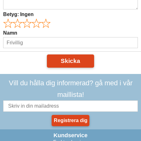
Betyg:
Ingen
Namn
Skicka
Vill du hålla dig informerad? gå med i vår
maillista!
Registrera dig
Kundservice