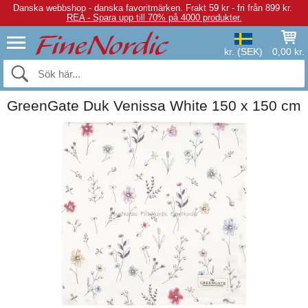
Danska webbshop - danska favoritmärken.
Frakt 59 kr - fri från 899 kr.
REA - Spara upp till 70% på 4000 produkter.
kr. (SEK)
0,00 kr.
GreenGate Duk Venissa White 150 x 150 cm