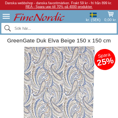
Danska webbshop - danska favoritmärken.
Frakt 59 kr - fri från 899 kr.
REA - Spara upp till 70% på 4000 produkter.
kr. (SEK)
0,00 kr.
GreenGate Duk Elva Beige 150 x 150 cm
Spara
25%