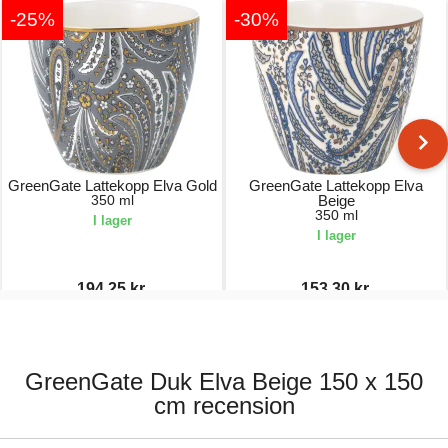
-25%
-30%
GreenGate Lattekopp Elva Gold
GreenGate Lattekopp Elva
350 ml
Beige
350 ml
I lager
I lager
194,25 kr.
153,30 kr.
259,00 kr.
219,00 kr.
GreenGate Duk Elva Beige 150 x 150
cm recension