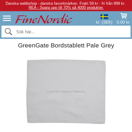
Danska webbshop - danska favoritmärken.
Frakt 59 kr - fri från 899 kr.
REA - Spara upp till 70% på 4000 produkter.
kr. (SEK)
0,00 kr.
GreenGate Bordstablett Pale Grey