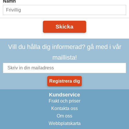
Namn
Skicka
Vill du hålla dig informerad? gå med i vår
maillista!
Registrera dig
Kundservice
Frakt och priser
Kontakta oss
Om oss
Webbplatskarta