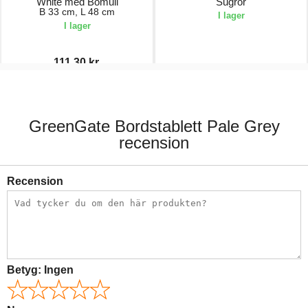
White med Bomull
Sugrör
B 33 cm, L 48 cm
I lager
I lager
111,30 kr.
159,00 kr.
169,00 kr.
GreenGate Bordstablett Pale Grey
recension
Recension
Betyg:
Ingen