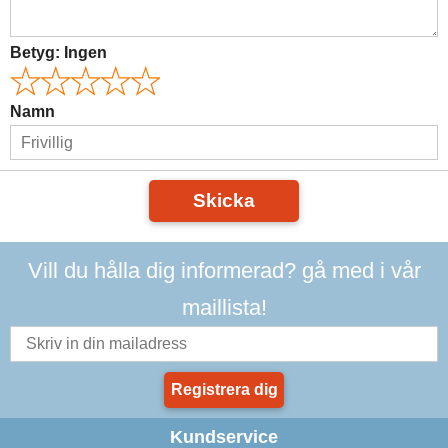
Betyg:
Ingen
Namn
Skicka
Vill du hålla dig informerad? gå med i vår
maillista!
Registrera dig
Kundservice