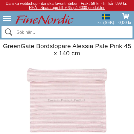
Danska webbshop - danska favoritmärken.
Frakt 59 kr - fri från 899 kr.
REA - Spara upp till 70% på 4000 produkter.
kr. (SEK)
0,00 kr.
GreenGate Bordslöpare Alessia Pale Pink 45
x 140 cm