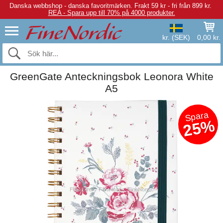
Danska webbshop - danska favoritmärken.
Frakt 59 kr - fri från 899 kr.
REA - Spara upp till 70% på 4000 produkter.
kr. (SEK)
0,00 kr.
GreenGate Anteckningsbok Leonora White
A5
Spara
25%