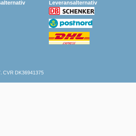
alternativ
Leveransalternativ
227. CVR DK36941375