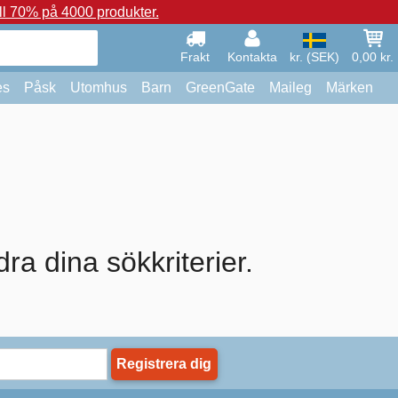
ll 70% på 4000 produkter.
Frakt
Kontakta
kr. (SEK)
0,00 kr.
es
Påsk
Utomhus
Barn
GreenGate
Maileg
Märken
dra dina sökkriterier.
Registrera dig