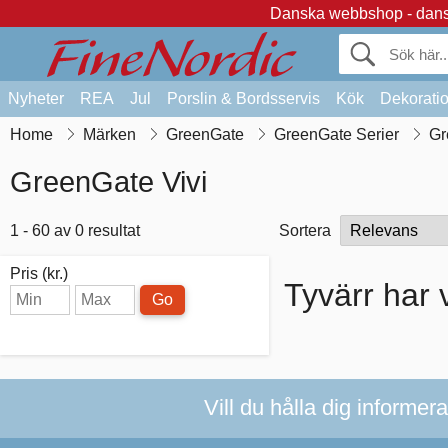
Danska webbshop - dansk
Nyheter
REA
Jul
Porslin & Bordsservis
Kök
Dekorati
Home
Märken
GreenGate
GreenGate Serier
Gr
GreenGate Vivi
1 - 60 av 0 resultat
Sortera
Pris (kr.)
Tyvärr har v
Go
Vill du hålla dig informer