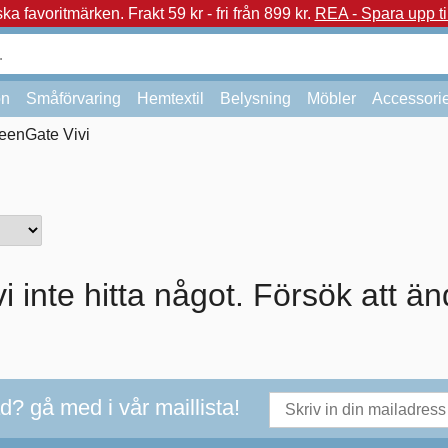
a favoritmärken.
Frakt 59 kr - fri från 899 kr.
REA - Spara upp ti
on
Småförvaring
Hemtextil
Belysning
Möbler
Accessori
eenGate Vivi
i inte hitta något. Försök att än
ad? gå med i vår maillista!