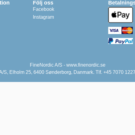
tion
Följ oss
Betalnings
Facebook
Instagram
FineNordic A/S - www.finenordic.se
 A/S, Elholm 25, 6400 Sønderborg, Danmark. Tlf. +45 7070 1