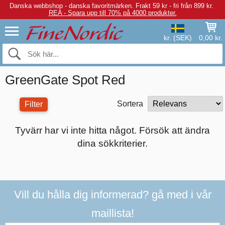
Danska webbshop - danska favoritmärken.
Frakt 59 kr - fri från 899 kr.
REA - Spara upp till 70% på 4000 produkter.
kr. (SEK)
0,00 kr.
GreenGate Spot Red
Sortera
Filter
Tyvärr har vi inte hitta något. Försök att ändra
dina sökkriterier.
Vill du hålla dig informerad? gå med i vår
maillista!