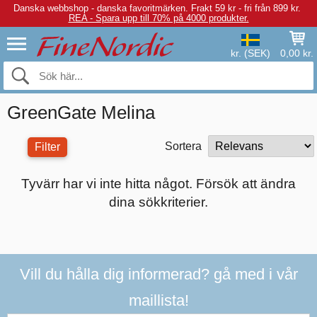
Danska webbshop - danska favoritmärken.
Frakt 59 kr - fri från 899 kr.
REA - Spara upp till 70% på 4000 produkter.
kr. (SEK)
0,00 kr.
GreenGate Melina
Sortera
Filter
Tyvärr har vi inte hitta något. Försök att ändra
dina sökkriterier.
Vill du hålla dig informerad? gå med i vår
maillista!