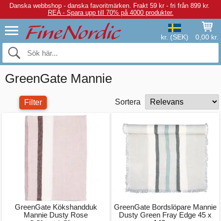
Danska webbshop - danska favoritmärken.
Frakt 59 kr - fri från 899 kr.
REA - Spara upp till 70% på 4000 produkter.
kr. (SEK)
0,00 kr.
GreenGate Mannie
Sortera
Filter
GreenGate Kökshandduk
GreenGate Bordslöpare Mannie
Mannie Dusty Rose
Dusty Green Fray Edge 45 x