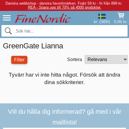
Danska webbshop - danska favoritmärken.
Frakt 59 kr - fri från 899 kr.
REA - Spara upp till 70% på 4000 produkter.
kr. (SEK)
0,00 kr.
GreenGate Lianna
Sortera
Filter
Tyvärr har vi inte hitta något. Försök att ändra
dina sökkriterier.
Vill du hålla dig informerad? gå med i vår
maillista!