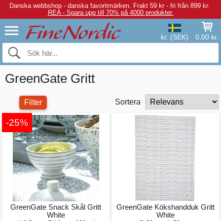
Danska webbshop - danska favoritmärken.
Frakt 59 kr - fri från 899 kr.
REA - Spara upp till 70% på 4000 produkter.
kr. (SEK)
0,00 kr.
GreenGate Gritt
Sortera
Filter
-25%
GreenGate Snack Skål Gritt
GreenGate Kökshandduk Gritt
White
White