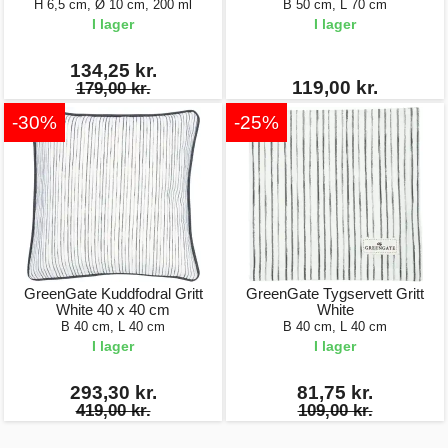
H 6,5 cm, Ø 10 cm, 200 ml
B 50 cm, L 70 cm
I lager
I lager
134,25 kr.
119,00 kr.
179,00 kr.
-30%
-25%
GreenGate Kuddfodral Gritt
GreenGate Tygservett Gritt
White 40 x 40 cm
White
B 40 cm, L 40 cm
B 40 cm, L 40 cm
I lager
I lager
293,30 kr.
81,75 kr.
419,00 kr.
109,00 kr.