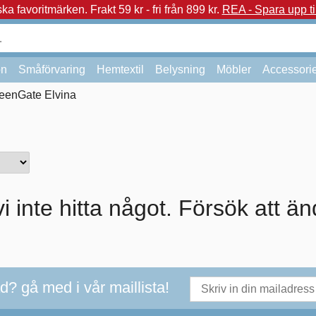
a favoritmärken.
Frakt 59 kr - fri från 899 kr.
REA - Spara upp ti
on
Småförvaring
Hemtextil
Belysning
Möbler
Accessori
eenGate Elvina
i inte hitta något. Försök att än
ad? gå med i vår maillista!