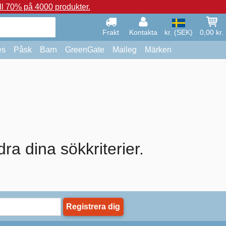
ll 70% på 4000 produkter.
Frakt
Kontakta
kr. (SEK)
0,00 kr.
es
Påsk
Barn
GreenGate
Maileg
Märken
dra dina sökkriterier.
Registrera dig