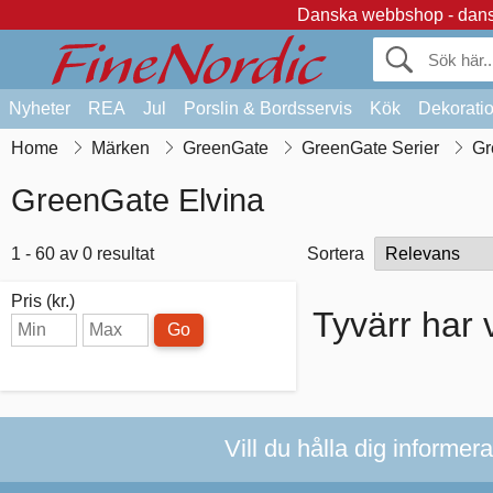
Danska webbshop - dansk
Nyheter
REA
Jul
Porslin & Bordsservis
Kök
Dekorati
Home
Märken
GreenGate
GreenGate Serier
Gr
GreenGate Elvina
1 - 60 av 0 resultat
Sortera
Pris (kr.)
Tyvärr har v
Go
Vill du hålla dig informer