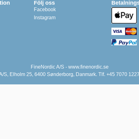
tion
Följ oss
Betalnings
Facebook
Instagram
FineNordic A/S - www.finenordic.se
 A/S, Elholm 25, 6400 Sønderborg, Danmark. Tlf. +45 7070 1