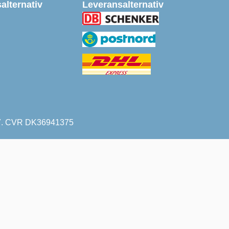
alternativ
Leveransalternativ
227. CVR DK36941375