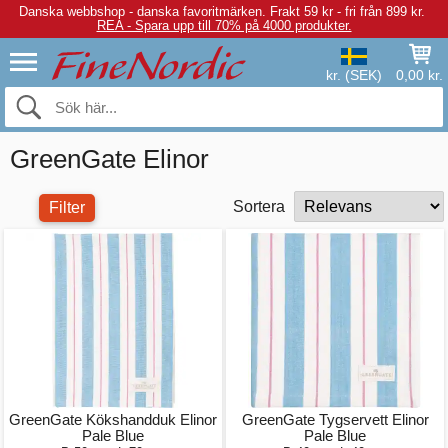
Danska webbshop - danska favoritmärken.
Frakt 59 kr - fri från 899 kr.
REA - Spara upp till 70% på 4000 produkter.
kr. (SEK)
0,00 kr.
GreenGate Elinor
Sortera
Filter
GreenGate Kökshandduk Elinor
GreenGate Tygservett Elinor
Pale Blue
Pale Blue