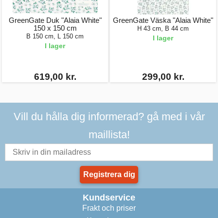
GreenGate Duk "Alaia White"
GreenGate Väska "Alaia White"
150 x 150 cm
H 43 cm, B 44 cm
B 150 cm, L 150 cm
I lager
I lager
619,00 kr.
299,00 kr.
Vill du hålla dig informerad? gå med i vår
maillista!
Registrera dig
Kundservice
Frakt och priser