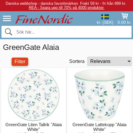
Danska webbshop - danska favoritmärken.
Frakt 59 kr - fri från 899 kr.
REA - Spara upp till 70% på 4000 produkter.
kr. (SEK)
0,00 kr.
GreenGate Alaia
Sortera
Filter
GreenGate Liten Tallrik "Alaia
GreenGate Lattekopp "Alaia
White"
White"