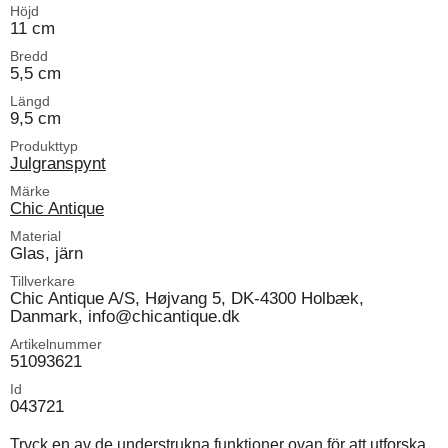
Höjd
11 cm
Bredd
5,5 cm
Längd
9,5 cm
Produkttyp
Julgranspynt
Märke
Chic Antique
Material
Glas, järn
Tillverkare
Chic Antique A/S, Højvang 5, DK-4300 Holbæk,
Danmark, info@chicantique.dk
Artikelnummer
51093621
Id
043721
Tryck en av de understrukna funktioner ovan för att utforska