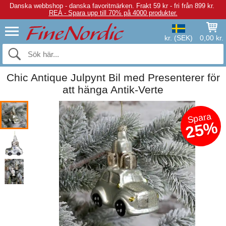
Danska webbshop - danska favoritmärken.
Frakt 59 kr - fri från 899 kr.
REA - Spara upp till 70% på 4000 produkter.
kr. (SEK)
0,00 kr.
Chic Antique Julpynt Bil med Presenterer för
att hänga Antik-Verte
Spara
25%