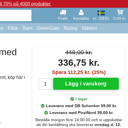
ll 70% på 4000 produkter.
Frakt
Kontakta
kr. (SEK)
0,00 kr.
es
Påsk
Barn
GreenGate
Maileg
Märken
 med
449,00 kr.
336,75 kr.
Spara 112,25 kr. (25%)
t, köp här i
Lägg i varukorg
I lager
Leverans med DB Schenker 59,00 kr.
Leverans med PostNord 99,00 kr.
Beställa morgon före 14:00:00 och vi uppskattar
t
att din beställning ska levereras
onsdag d. 12.