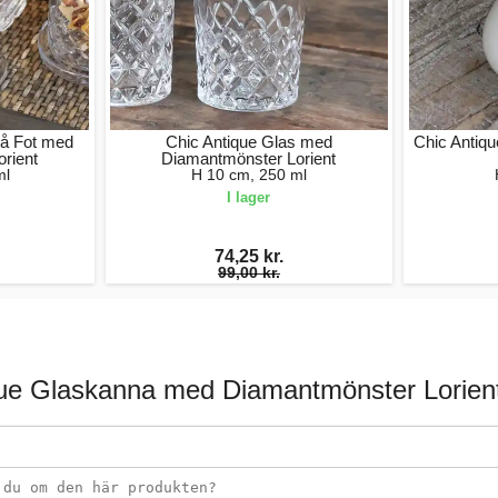
på Fot med
Chic Antique Glas med
Chic Antiq
rient
Diamantmönster Lorient
ml
H 10 cm, 250 ml
I lager
74,25 kr.
99,00 kr.
que Glaskanna med Diamantmönster Lorient