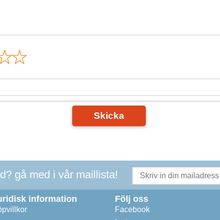
n
Skicka
ad? gå med i vår maillista!
uridisk information
Följ oss
pvillkor
Facebook