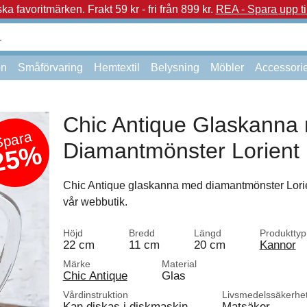
a favoritmärken.
Frakt 59 kr - fri från 899 kr.
REA - Spara upp ti
on
Småförvaring
Hemtextil
Belysning
Möbler
Accessori
Chic Antique Glaskanna
Spara
Diamantmönster Lorient
25%
Chic Antique glaskanna med diamantmönster Lorien
vår webbutik.
Höjd
Bredd
Längd
Produkttyp
22 cm
11 cm
20 cm
Kannor
Märke
Material
Chic Antique
Glas
Vårdinstruktion
Livsmedelssäkerhe
Kan diskas i diskmaskin
Matsäker