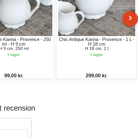
ue Kanna - Provence - 250
Chic Antique Kanna - Provence - 1 L -
ml - H 9 cm
H 18 cm
H 9 cm, 250 ml
H 18 cm, 1 l
I lager
I lager
99,00 kr.
299,00 kr.
 recension