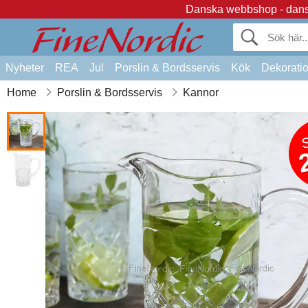
Danska webbshop - dansk
Nyheter
REA
Jul
Porslin & Bordsservis
Kök
Dekorati
Home
Porslin & Bordsservis
Kannor