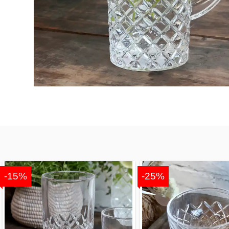
-15%
-25%