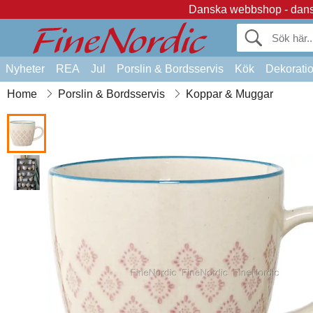
Danska webbshop - dansk
Nyheter
REA
Jul
Porslin & Bordsservis
Kök
Dekorati
Home
Porslin & Bordsservis
Koppar & Muggar