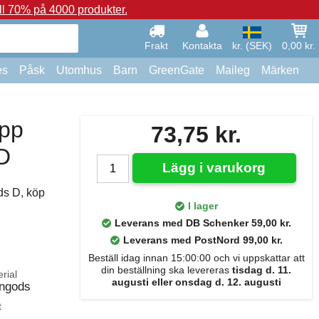
ll 70% på 4000 produkter.
Frakt
Kontakta
kr. (SEK)
0,00 kr.
es
Påsk
Utomhus
Barn
GreenGate
Maileg
Märken
opp
73,75 kr.
D
Lägg i varukorg
ds D, köp
I lager
Leverans med DB Schenker 59,00 kr.
Leverans med PostNord 99,00 kr.
Beställ idag innan 15:00:00 och vi uppskattar att
din beställning ska levereras
tisdag d. 11.
rial
augusti eller onsdag d. 12. augusti
ngods
t