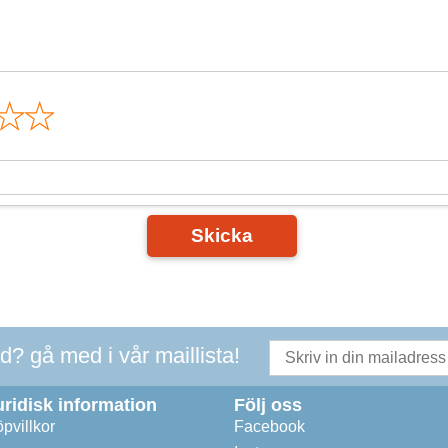
n
Skicka
ad? gå med i vår maillista!
uridisk information
Följ oss
pvillkor
Facebook