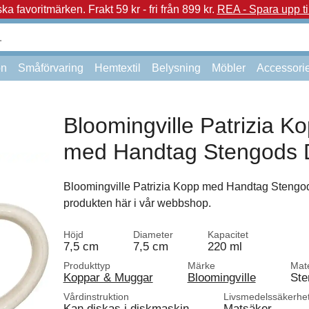
a favoritmärken.
Frakt 59 kr - fri från 899 kr.
REA - Spara upp ti
on
Småförvaring
Hemtextil
Belysning
Möbler
Accessori
Bloomingville Patrizia K
med Handtag Stengods 
Bloomingville Patrizia Kopp med Handtag Stengo
produkten här i vår webbshop.
Höjd
Diameter
Kapacitet
7,5 cm
7,5 cm
220 ml
Produkttyp
Märke
Mate
Koppar & Muggar
Bloomingville
Ste
Vårdinstruktion
Livsmedelssäkerhe
Kan diskas i diskmaskin
Matsäker