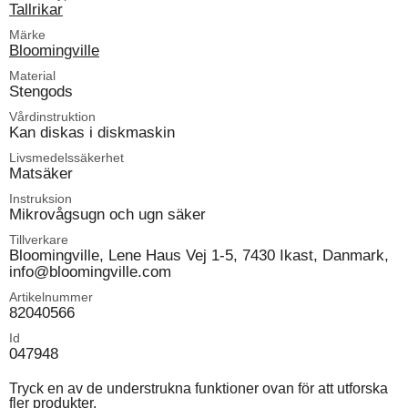
Tallrikar
Märke
Bloomingville
Material
Stengods
Vårdinstruktion
Kan diskas i diskmaskin
Livsmedelssäkerhet
Matsäker
Instruksion
Mikrovågsugn och ugn säker
Tillverkare
Bloomingville, Lene Haus Vej 1-5, 7430 Ikast, Danmark,
info@bloomingville.com
Artikelnummer
82040566
Id
047948
Tryck en av de understrukna funktioner ovan för att utforska
fler produkter.