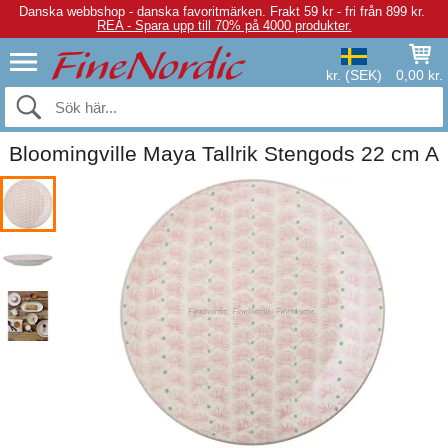
Danska webbshop - danska favoritmärken.
Frakt 59 kr - fri från 899 kr.
REA - Spara upp till 70% på 4000 produkter.
kr. (SEK)
0,00 kr.
Bloomingville Maya Tallrik Stengods 22 cm A