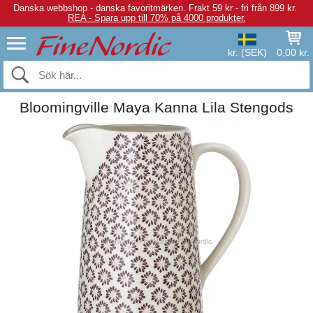
Danska webbshop - danska favoritmärken.
Frakt 59 kr - fri från 899 kr.
REA - Spara upp till 70% på 4000 produkter.
kr. (SEK)
0,00 kr.
Bloomingville Maya Kanna Lila Stengods