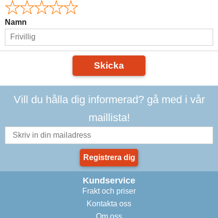
Namn
Skicka
Vill du hålla dig informerad? gå med i vår
maillista!
Registrera dig
Kundservice
Frakt och priser
Kontakta oss
Om oss