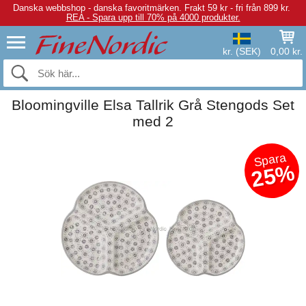
Danska webbshop - danska favoritmärken.
Frakt 59 kr - fri från 899 kr.
REA - Spara upp till 70% på 4000 produkter.
kr. (SEK)
0,00 kr.
Bloomingville Elsa Tallrik Grå Stengods Set
med 2
Spara
25%