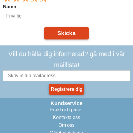
Namn
Skicka
Vill du hålla dig informerad? gå med i vår
maillista!
Registrera dig
Kundservice
Frakt och priser
Kontakta oss
Om oss
Webbplatskarta