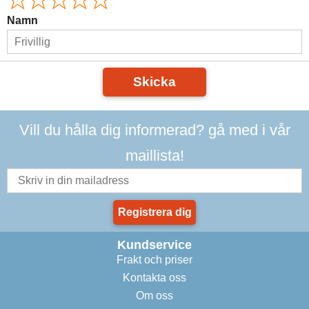
Namn
Skicka
Vill du hålla dig informerad? gå med i vår
maillista!
Registrera dig
Kundservice
Frakt och priser
Kontakta oss
Om oss