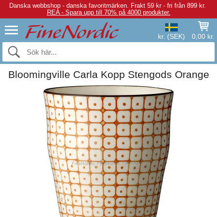
Danska webbshop - danska favoritmärken.
Frakt 59 kr - fri från 899 kr.
REA - Spara upp till 70% på 4000 produkter.
kr. (SEK)
0,00 kr.
Bloomingville Carla Kopp Stengods Orange