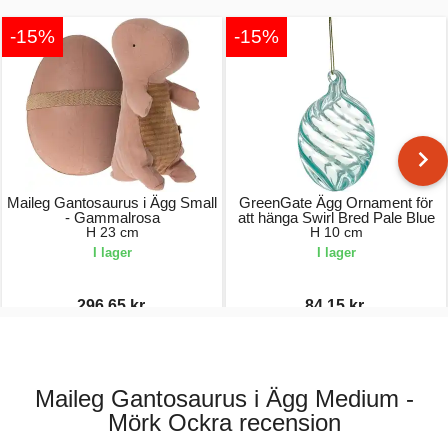
-15%
-15%
Maileg Gantosaurus i Ägg Small
GreenGate Ägg Ornament för
- Gammalrosa
att hänga Swirl Bred Pale Blue
H 23 cm
H 10 cm
I lager
I lager
296,65 kr.
84,15 kr.
349,00 kr.
99,00 kr.
Maileg Gantosaurus i Ägg Medium -
Mörk Ockra recension