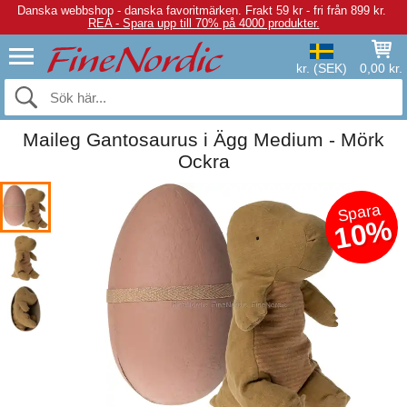
Danska webbshop - danska favoritmärken.
Frakt 59 kr - fri från 899 kr.
REA - Spara upp till 70% på 4000 produkter.
kr. (SEK)
0,00 kr.
Maileg Gantosaurus i Ägg Medium - Mörk
Ockra
Spara
10%